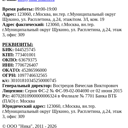
Время работы:
09:00-19:00
Адрес:
123060, г.Москва, вн.тер. г.Муниципальный округ
Щукино, ул. Расплетина, д.24, этаж/пом. 3/I, ком. 19
Адрес фактический:
123060, г.Москва, вн.тер.
г.Муниципальный округ Щукино, ул. Расплетина, д.24, этаж
3, офис 309
РЕКВИЗИТЫ:
БИК:
044525745
КПП:
773401001
ОКПО:
63679375
ИНН:
7706726407
ОКАТО:
45286596000
ОГРН:
1097746632565
к/с:
30101810345250000745
Генеральный директор:
Вострецов Вячеслав Викторович
Лицензия:
Серия ФС-2 № ФС-99-02-004690 от 02 июня 2015
Р/с:
40702810900000006324 в Филиале № 7701 Банка ВТБ
(ПАО) г. Москва
Юридический адрес:
123060, г.Москва, вн.тер.
г.Муниципальный округ Щукино, ул. Расплетина, д.24, этаж
3, офис 309
©
ООО "Ника", 2011 - 2026