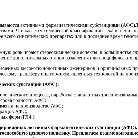
зываются активными фармацевтическими субстанциями (АФС).Тр
ами. Что касается химической классификации лекарственных ср
ее всего синтетических препаратах или в последнее время ген
жную роль играют стереохимические аспекты; в большинстве с
енение дополнительных этапов разделения или специфических п
временных высокотехнологичных дженериков и оригинальных п
огическому трансферу опытно-промышленных технологий на прои
ческих субстанций (АФС):
нологического процесса, наработка стандартных (воспроизводим
 срока годности АФС;
амента на производство АФС;
бразцов АФС;
нных форм (ГЛФ);
ированных активных фармацевтических субстанций (АФС), 
тоспособную ценовую политику. Предлагаем взаимовыгодные 