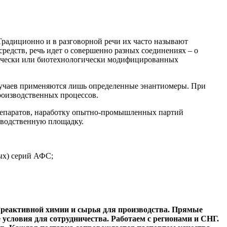
адиционно и в разговорной речи их часто называют
едств, речь идет о совершенно разных соединениях – о
етически или биотехнологически модифицированных
лучаев применяются лишь определенные энантиомеры. При
роизводственных процессов.
репаратов, наработку опытно-промышленных партий
зводственную площадку.
ых) серий АФС;
реактивной химии и сырья для производства. Прямые
условия для сотрудничества. Работаем с регионами и СНГ.